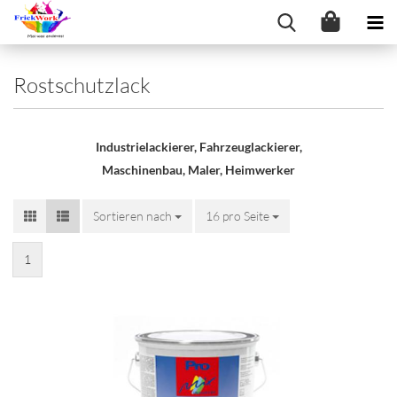
Rostschutzlack
Industrielackierer, Fahrzeuglackierer,
Maschinenbau, Maler, Heimwerker
Sortieren nach
Sortieren nach
16 pro Seite
pro Seite
1