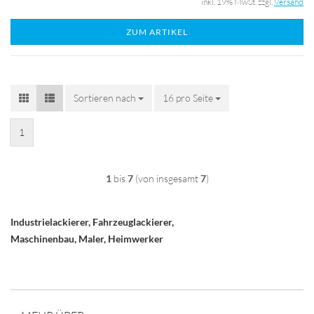
inkl. 19% MwSt. zzgl.
Versand
ZUM ARTIKEL
Sortieren nach
Sortieren nach
16 pro Seite
pro Seite
1
1
bis
7
(von insgesamt
7
)
Industrielackierer, Fahrzeuglackierer,
Maschinenbau, Maler, Heimwerker