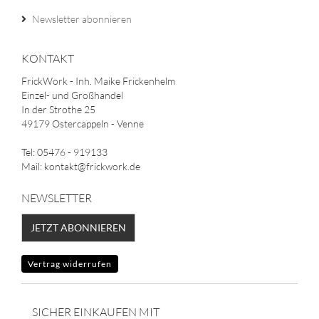
Newsletter abonnieren
KONTAKT
FrickWork - Inh. Maike Frickenhelm
Einzel- und Großhandel
In der Strothe 25
49179 Ostercappeln - Venne
Tel: 05476 - 919133
Mail: kontakt@frickwork.de
NEWSLETTER
JETZT ABONNIEREN
Vertrag widerrufen
SICHER EINKAUFEN MIT