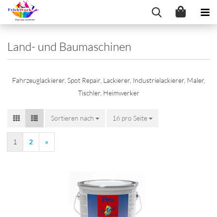
Land- und Baumaschinen
Fahrzeuglackierer, Spot Repair, Lackierer, Industrielackierer, Maler,
Tischler, Heimwerker
Sortieren nach
Sortieren nach
16 pro Seite
pro Seite
1
2
»