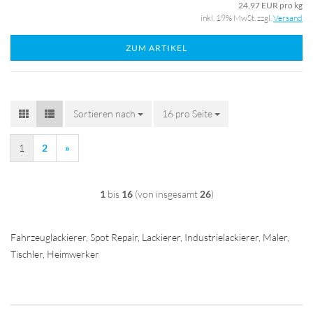
24,97 EUR pro kg
inkl. 19% MwSt. zzgl.
Versand
ZUM ARTIKEL
Sortieren nach
Sortieren nach
16 pro Seite
pro Seite
1
2
»
1
bis
16
(von insgesamt
26
)
Fahrzeuglackierer, Spot Repair, Lackierer, Industrielackierer, Maler,
Tischler, Heimwerker