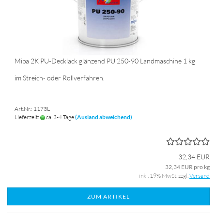
Mipa 2K PU-Decklack glänzend PU 250-90 Landmaschine 1 kg
im Streich- oder Rollverfahren.
Art.Nr.: 1173L
Lieferzeit:
ca. 3-4 Tage
(Ausland abweichend)
32,34 EUR
32,34 EUR pro kg
inkl. 19% MwSt. zzgl.
Versand
ZUM ARTIKEL