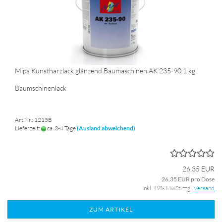
Mipa Kunstharzlack glänzend Baumaschinen AK 235-90 1 kg
Baumschinenlack
Art.Nr.: 1215B
Lieferzeit:
ca. 3-4 Tage
(Ausland abweichend)
26,35 EUR
26,35 EUR pro Dose
inkl. 19% MwSt. zzgl.
Versand
ZUM ARTIKEL