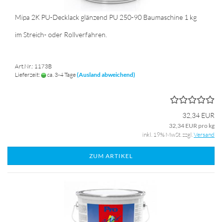
Mipa 2K PU-Decklack glänzend PU 250-90 Baumaschine 1 kg
im Streich- oder Rollverfahren.
Art.Nr.: 1173B
Lieferzeit:
ca. 3-4 Tage
(Ausland abweichend)
32,34 EUR
32,34 EUR pro kg
inkl. 19% MwSt. zzgl.
Versand
ZUM ARTIKEL