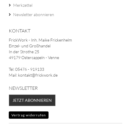
Merkzettel
Newsletter abonnieren
KONTAKT
FrickWork - Inh. Maike Frickenhelm
Einzel- und Großhandel
In der Strothe 25
49179 Ostercappeln - Venne
Tel: 05476 - 919133
Mail: kontakt@frickwork.de
NEWSLETTER
JETZT ABONNIEREN
Vertrag widerrufen