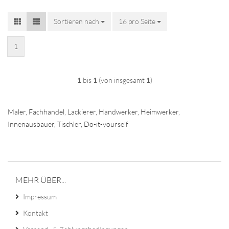
Sortieren nach
Sortieren nach
16 pro Seite
pro Seite
1
1
bis
1
(von insgesamt
1
)
Maler, Fachhandel, Lackierer, Handwerker, Heimwerker,
Innenausbauer, Tischler, Do-it-yourself
MEHR ÜBER...
Impressum
Kontakt