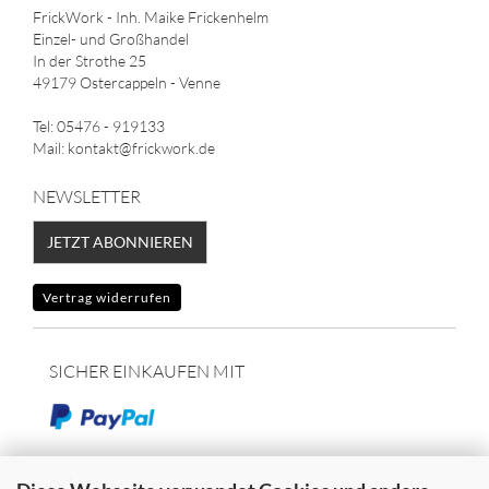
FrickWork - Inh. Maike Frickenhelm
Einzel- und Großhandel
In der Strothe 25
49179 Ostercappeln - Venne
Tel: 05476 - 919133
Mail: kontakt@frickwork.de
NEWSLETTER
JETZT ABONNIEREN
Vertrag widerrufen
SICHER EINKAUFEN MIT
oder