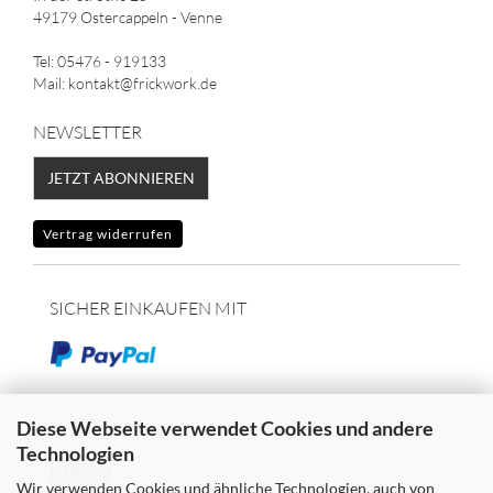
49179 Ostercappeln - Venne
Tel: 05476 - 919133
Mail: kontakt@frickwork.de
NEWSLETTER
JETZT ABONNIEREN
Vertrag widerrufen
SICHER EINKAUFEN MIT
oder
Diese Webseite verwendet Cookies und andere
Technologien
Klarna
Wir verwenden Cookies und ähnliche Technologien, auch von