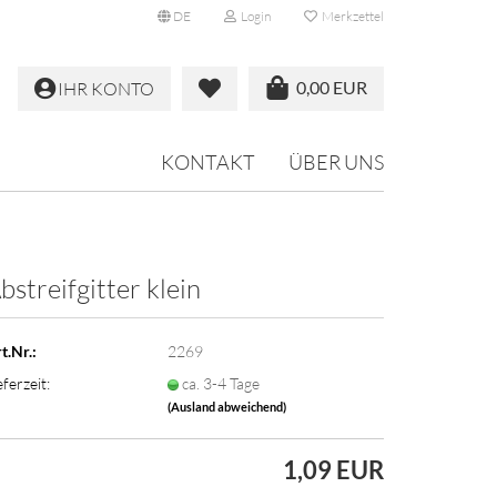
DE
Login
Merkzettel
0,00 EUR
IHR KONTO
KONTAKT
ÜBER UNS
bstreifgitter klein
t.Nr.:
2269
eferzeit:
ca. 3-4 Tage
(Ausland abweichend)
1,09 EUR