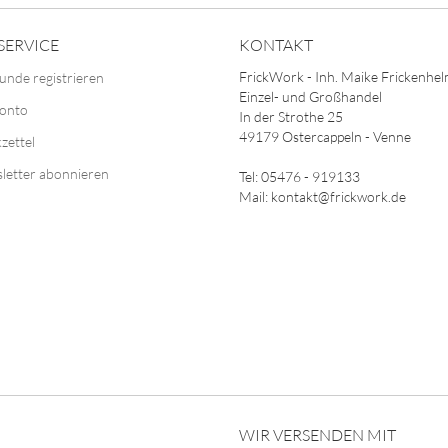
SERVICE
KONTAKT
FrickWork - Inh. Maike Frickenhe
unde registrieren
Einzel- und Großhandel
Konto
In der Strothe 25
49179 Ostercappeln - Venne
zettel
letter abonnieren
Tel: 05476 - 919133
Mail: kontakt@frickwork.de
WIR VERSENDEN MIT