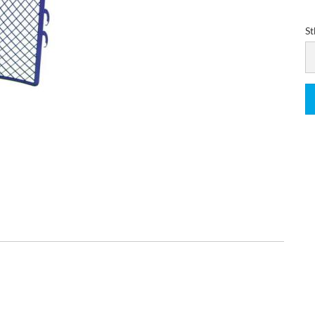
St
St