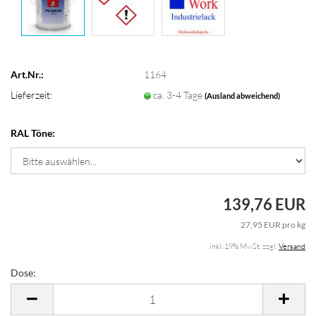
Art.Nr.:
1164
Lieferzeit:
ca. 3-4 Tage
(Ausland abweichend)
RAL Töne:
139,76 EUR
27,95 EUR pro kg
inkl. 19% MwSt. zzgl.
Versand
Dose:
Dose