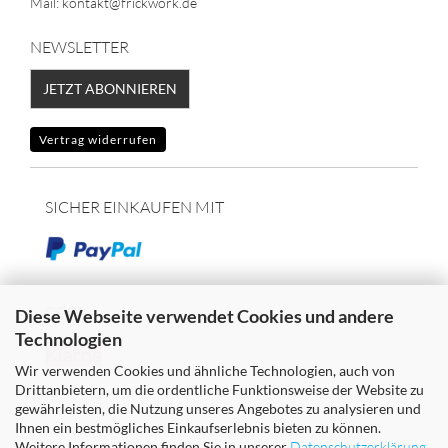
Mail: kontakt@frickwork.de
NEWSLETTER
JETZT ABONNIEREN
Vertrag widerrufen
SICHER EINKAUFEN MIT
oder
Diese Webseite verwendet Cookies und andere
Technologien
Klarna
Wir verwenden Cookies und ähnliche Technologien, auch von
Drittanbietern, um die ordentliche Funktionsweise der Website zu
gewährleisten, die Nutzung unseres Angebotes zu analysieren und
Ihnen ein bestmögliches Einkaufserlebnis bieten zu können.
Weitere Informationen finden Sie in unserer
Datenschutzerklärung
.