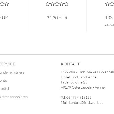
 EUR
34,30 EUR
133
26,71 
SERVICE
KONTAKT
FrickWork - Inh. Maike Frickenhe
unde registrieren
Einzel- und Großhandel
Konto
In der Strothe 25
49179 Ostercappeln - Venne
zettel
letter abonnieren
Tel: 05476 - 919133
Mail: kontakt@frickwork.de