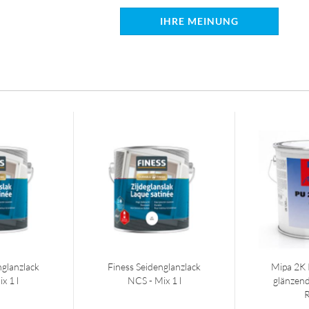
IHRE MEINUNG
nglanzlack
Finess Seidenglanzlack
Mipa 2K 
x 1 l
NCS - Mix 1 l
glänzen
R