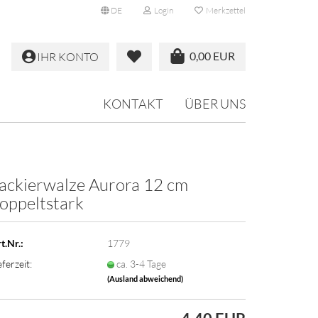
DE
Login
Merkzettel
0,00 EUR
IHR KONTO
KONTAKT
ÜBER UNS
ackierwalze Aurora 12 cm
oppeltstark
t.Nr.:
1779
eferzeit:
ca. 3-4 Tage
(Ausland abweichend)