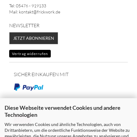
Tel: 05476 - 919133
Mail: kontakt@frickwork.de
NEWSLETTER
JETZT ABONNIEREN
Vertrag widerrufen
SICHER EINKAUFEN MIT
oder
Diese Webseite verwendet Cookies und andere
Technologien
Klarna
Wir verwenden Cookies und ähnliche Technologien, auch von
Drittanbietern, um die ordentliche Funktionsweise der Website zu
gewährleisten, die Nutzung unseres Angebotes zu analysieren und