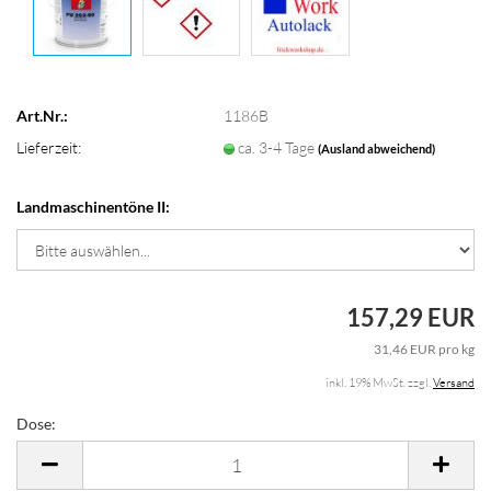
Art.Nr.:
1186B
Lieferzeit:
ca. 3-4 Tage
(Ausland abweichend)
Landmaschinentöne II:
157,29 EUR
31,46 EUR pro kg
inkl. 19% MwSt. zzgl.
Versand
Dose:
Dose