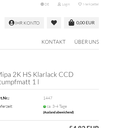
DE
Login
Merkzettel
0,00 EUR
IHR KONTO
KONTAKT
ÜBER UNS
ipa 2K HS Klarlack CCD
tumpfmatt 1 l
t.Nr.:
1447
eferzeit:
ca. 3-4 Tage
(Ausland abweichend)