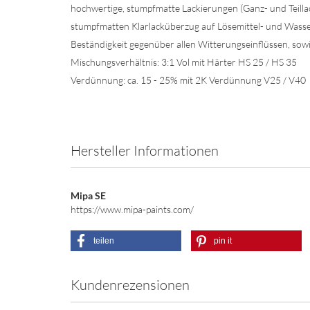
hochwertige, stumpfmatte Lackierungen (Ganz- und Teillac
stumpfmatten Klarlacküberzug auf Lösemittel- und Wass
Beständigkeit gegenüber allen Witterungseinflüssen, so
Mischungsverhältnis: 3:1 Vol mit Härter HS 25 / HS 35
Verdünnung: ca. 15 - 25% mit 2K Verdünnung V25 / V40
Hersteller Informationen
Mipa SE
https://www.mipa-paints.com/
teilen
pin it
Kundenrezensionen