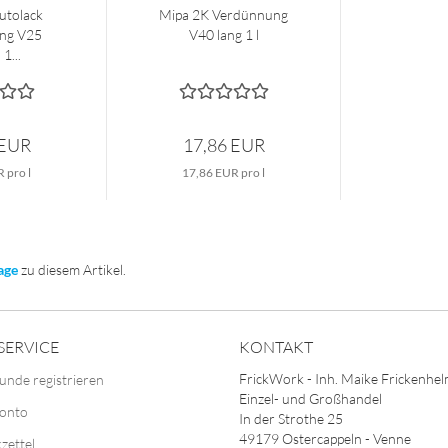
utolack
Mipa 2K Verdünnung
ng V25
V40 lang 1 l
1...
 EUR
17,86 EUR
 pro l
17,86 EUR pro l
age
zu diesem Artikel.
SERVICE
KONTAKT
FrickWork - Inh. Maike Frickenhe
unde registrieren
Einzel- und Großhandel
Konto
In der Strothe 25
49179 Ostercappeln - Venne
zettel