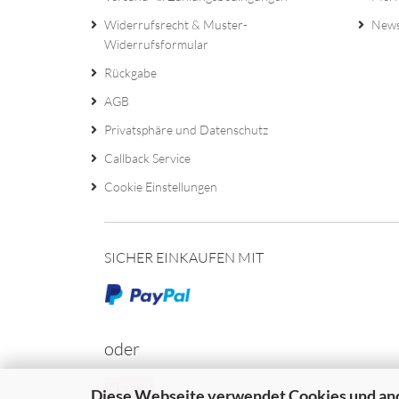
Widerrufsrecht & Muster-
News
Widerrufsformular
Rückgabe
AGB
Privatsphäre und Datenschutz
Callback Service
Cookie Einstellungen
SICHER EINKAUFEN MIT
oder
Klarna
Diese Webseite verwendet Cookies und an