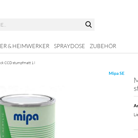
Suche...
ER & HEIMWERKER
SPRAYDOSE
ZUBEHÖR
ack CCD stumpfmatt 1 l
Mipa SE
M
s
Ar
Li