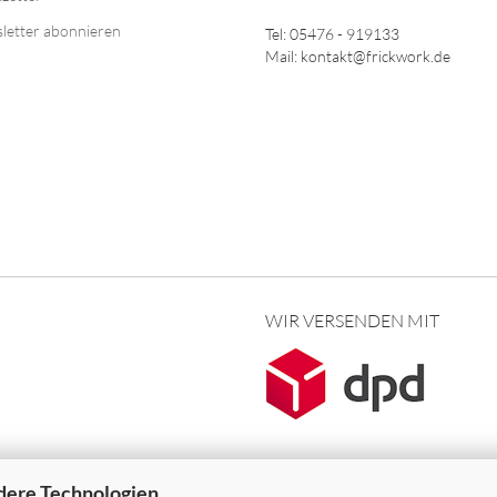
letter abonnieren
Tel: 05476 - 919133
Mail: kontakt@frickwork.de
WIR VERSENDEN MIT
dere Technologien