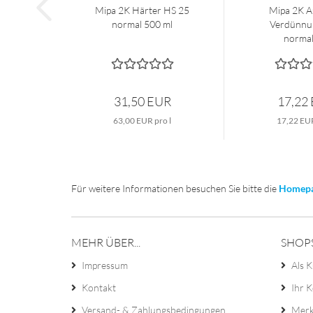
Mipa 2K Härter HS 25
Mipa 2K A
normal 500 ml
Verdünnu
normal 
31,50 EUR
17,22
63,00 EUR pro l
17,22 EUR
Für weitere Informationen besuchen Sie bitte die
Homep
MEHR ÜBER...
SHOP
Impressum
Als K
Kontakt
Ihr 
Versand- & Zahlungsbedingungen
Merk