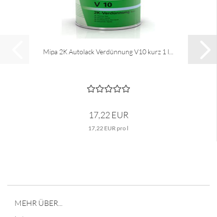
Mipa 2K Autolack Verdünnung V10 kurz 1 l...
17,22 EUR
17,22 EUR pro l
MEHR ÜBER...