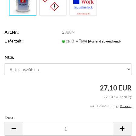
Art.Nr.:
2888N
Lieferzeit:
ca. 3-4 Tage
(Ausland abweichend)
NCS:
27,10 EUR
27,10 EUR pro kg
inkl. 19% MwSt. zzgl.
Versand
Dose:
Dose