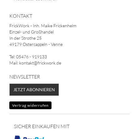
KONTAKT
FrickWork - Inh. Maike Frickenhelm
Einzel- und Großhandel
In der Strothe 25
49179 Ostercappeln - Venne
Tel: 05476 - 919133
Mail: kontakt@frickwork.de
NEWSLETTER
JETZT ABONNIEREN
Vertrag widerrufen
SICHER EINKAUFEN MIT