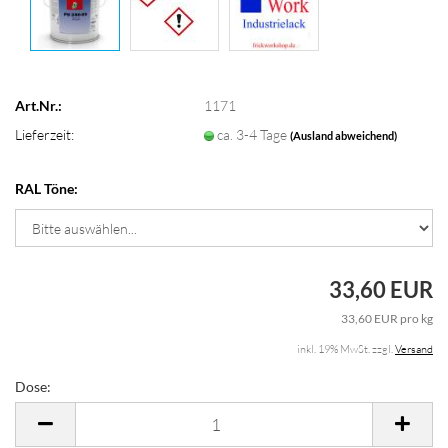
Art.Nr.:
1171
Lieferzeit:
ca. 3-4 Tage
(Ausland abweichend)
RAL Töne:
33,60 EUR
33,60 EUR pro kg
inkl. 19% MwSt. zzgl.
Versand
Dose:
Dose