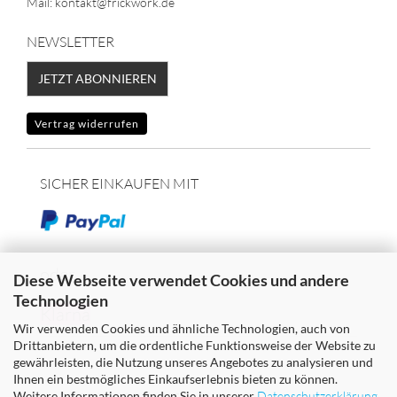
Mail: kontakt@frickwork.de
NEWSLETTER
JETZT ABONNIEREN
Vertrag widerrufen
SICHER EINKAUFEN MIT
oder
Diese Webseite verwendet Cookies und andere
Technologien
Klarna
Wir verwenden Cookies und ähnliche Technologien, auch von
Drittanbietern, um die ordentliche Funktionsweise der Website zu
gewährleisten, die Nutzung unseres Angebotes zu analysieren und
Ihnen ein bestmögliches Einkaufserlebnis bieten zu können.
Weitere Informationen finden Sie in unserer
Datenschutzerklärung
.