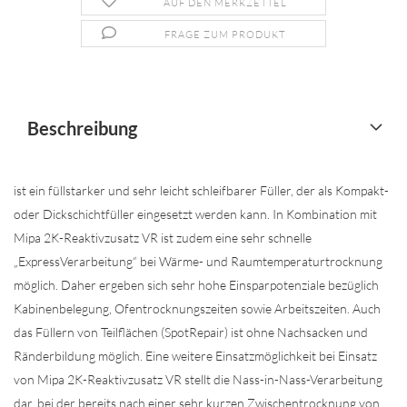
AUF DEN MERKZETTEL
FRAGE ZUM PRODUKT
Beschreibung
ist ein füllstarker und sehr leicht schleifbarer Füller, der als Kompakt-
oder Dickschichtfüller eingesetzt werden kann. In Kombination mit
Mipa 2K-Reaktivzusatz VR ist zudem eine sehr schnelle
„ExpressVerarbeitung“ bei Wärme- und Raumtemperaturtrocknung
möglich. Daher ergeben sich sehr hohe Einsparpotenziale bezüglich
Kabinenbelegung, Ofentrocknungszeiten sowie Arbeitszeiten. Auch
das Füllern von Teilflächen (SpotRepair) ist ohne Nachsacken und
Ränderbildung möglich. Eine weitere Einsatzmöglichkeit bei Einsatz
von Mipa 2K-Reaktivzusatz VR stellt die Nass-in-Nass-Verarbeitung
dar, bei der bereits nach einer sehr kurzen Zwischentrocknung von