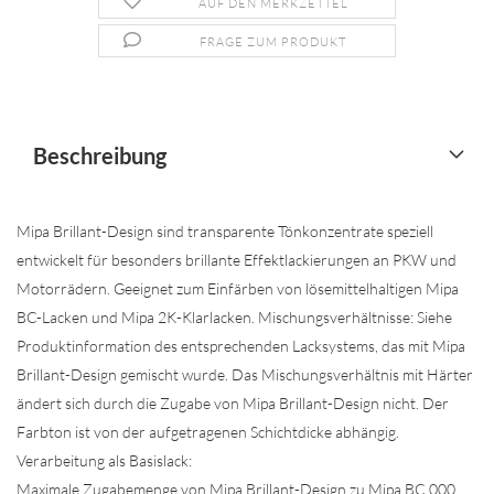
AUF DEN MERKZETTEL
FRAGE ZUM PRODUKT
Beschreibung
Mipa Brillant-Design sind transparente Tönkonzentrate speziell
entwickelt für besonders brillante Effektlackierungen an PKW und
Motorrädern. Geeignet zum Einfärben von lösemittelhaltigen Mipa
BC-Lacken und Mipa 2K-Klarlacken. Mischungsverhältnisse: Siehe
Produktinformation des entsprechenden Lacksystems, das mit Mipa
Brillant-Design gemischt wurde. Das Mischungsverhältnis mit Härter
ändert sich durch die Zugabe von Mipa Brillant-Design nicht. Der
Farbton ist von der aufgetragenen Schichtdicke abhängig.
Verarbeitung als Basislack:
Maximale Zugabemenge von Mipa Brillant-Design zu Mipa BC 000