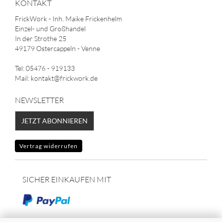
KONTAKT
FrickWork - Inh. Maike Frickenhelm
Einzel- und Großhandel
In der Strothe 25
49179 Ostercappeln - Venne
Tel: 05476 - 919133
Mail: kontakt@frickwork.de
NEWSLETTER
JETZT ABONNIEREN
Vertrag widerrufen
SICHER EINKAUFEN MIT