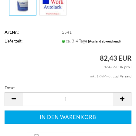
Art.Nr.:
2541
Lieferzeit:
ca. 3-4 Tage
(Ausland abweichend)
82,43 EUR
164,86 EUR pro l
inkl. 19% MwSt. zzgl.
Versand
Dose:
Dose