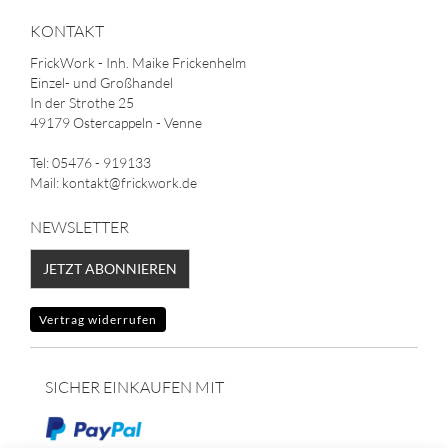
KONTAKT
FrickWork - Inh. Maike Frickenhelm
Einzel- und Großhandel
In der Strothe 25
49179 Ostercappeln - Venne
Tel: 05476 - 919133
Mail: kontakt@frickwork.de
NEWSLETTER
JETZT ABONNIEREN
Vertrag widerrufen
SICHER EINKAUFEN MIT