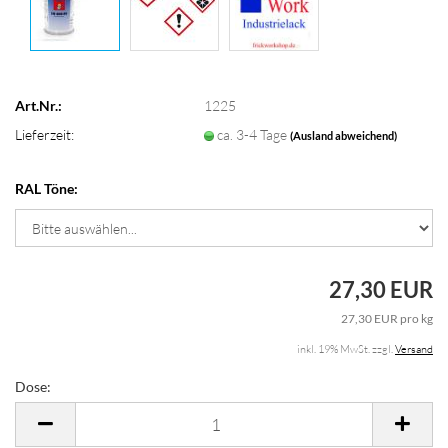
Art.Nr.:
1225
Lieferzeit:
ca. 3-4 Tage
(Ausland abweichend)
RAL Töne:
27,30 EUR
27,30 EUR pro kg
inkl. 19% MwSt. zzgl.
Versand
Dose:
Dose