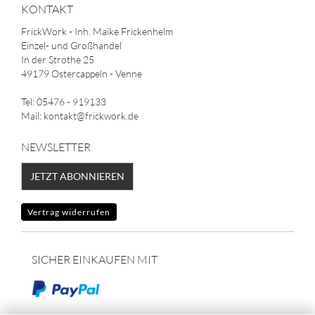
KONTAKT
FrickWork - Inh. Maike Frickenhelm
Einzel- und Großhandel
In der Strothe 25
49179 Ostercappeln - Venne
Tel: 05476 - 919133
Mail: kontakt@frickwork.de
NEWSLETTER
JETZT ABONNIEREN
Vertrag widerrufen
SICHER EINKAUFEN MIT