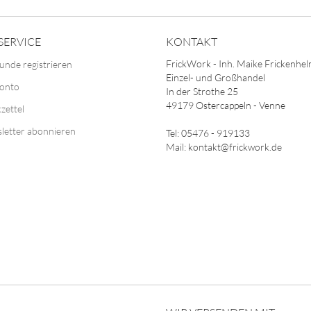
SERVICE
KONTAKT
FrickWork - Inh. Maike Frickenhe
unde registrieren
Einzel- und Großhandel
Konto
In der Strothe 25
49179 Ostercappeln - Venne
zettel
letter abonnieren
Tel: 05476 - 919133
Mail: kontakt@frickwork.de