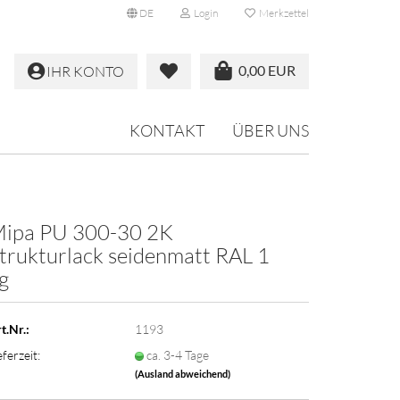
DE
Login
Merkzettel
0,00 EUR
IHR KONTO
KONTAKT
ÜBER UNS
ipa PU 300-30 2K
trukturlack seidenmatt RAL 1
g
t.Nr.:
1193
eferzeit:
ca. 3-4 Tage
(Ausland abweichend)