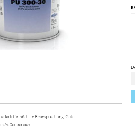
RA
D
D
turlack für höchste Beanspruchung. Gute
 im Außenbereich.