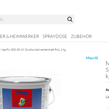
Suche...
ER & HEIMWERKER
SPRAYDOSE
ZUBEHÖR
Mipa PU 300-30 2K Strukturlack seidenmatt RAL 1 kg
Mipa SE
M
S
k
Ar
Li