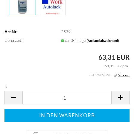
Art.Nr.:
2539
Lieferzeit:
ca. 3-4 Tage
(Ausland abweichend)
63,31 EUR
63,31 EUR pro l
inkl. 19% MwSt. zzgl.
Versand
l:
l