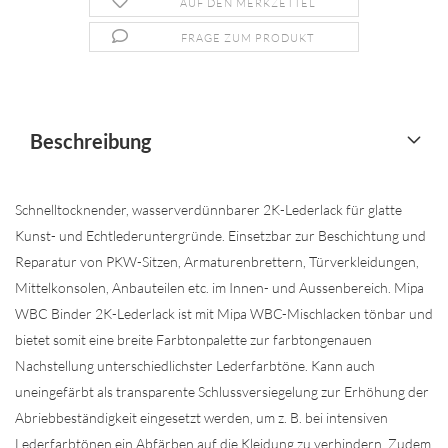
AUF DEN MERKZETTEL
FRAGE ZUM PRODUKT
Beschreibung
Schnelltocknender, wasserverdünnbarer 2K-Lederlack für glatte
Kunst- und Echtlederuntergründe. Einsetzbar zur Beschichtung und
Reparatur von PKW-Sitzen, Armaturenbrettern, Türverkleidungen,
Mittelkonsolen, Anbauteilen etc. im Innen- und Aussenbereich. Mipa
WBC Binder 2K-Lederlack ist mit Mipa WBC-Mischlacken tönbar und
bietet somit eine breite Farbtonpalette zur farbtongenauen
Nachstellung unterschiedlichster Lederfarbtöne. Kann auch
uneingefärbt als transparente Schlussversiegelung zur Erhöhung der
Abriebbeständigkeit eingesetzt werden, um z. B. bei intensiven
Lederfarbtönen ein Abfärben auf die Kleidung zu verhindern. Zudem