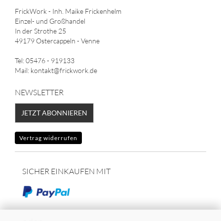
FrickWork - Inh. Maike Frickenhelm
Einzel- und Großhandel
In der Strothe 25
49179 Ostercappeln - Venne
Tel: 05476 - 919133
Mail: kontakt@frickwork.de
NEWSLETTER
JETZT ABONNIEREN
Vertrag widerrufen
SICHER EINKAUFEN MIT