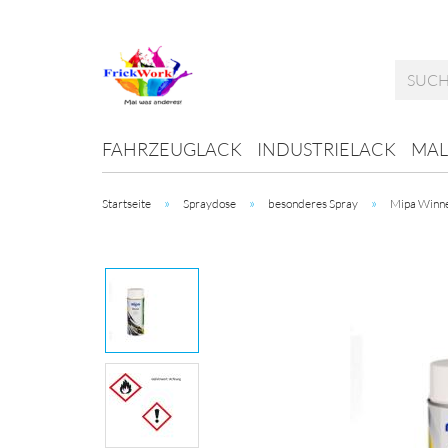
FAHRZEUGLACK
INDUSTRIELACK
MAL
»
»
»
Startseite
Spraydose
besonderes Spray
Mipa Winne