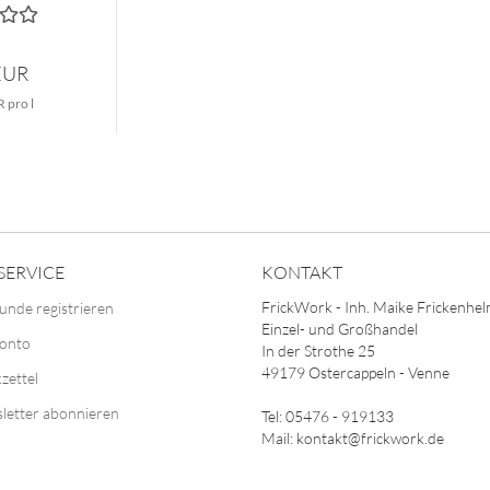
EUR
 pro l
SERVICE
KONTAKT
FrickWork - Inh. Maike Frickenhe
unde registrieren
Einzel- und Großhandel
Konto
In der Strothe 25
49179 Ostercappeln - Venne
zettel
letter abonnieren
Tel: 05476 - 919133
Mail: kontakt@frickwork.de