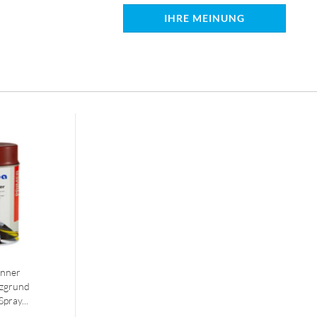
IHRE MEINUNG
:
inner
zgrund
pray...