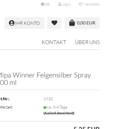
DE
Login
Merkzettel
0,00 EUR
IHR KONTO
KONTAKT
ÜBER UNS
ipa Winner Felgensilber Spray
00 ml
t.Nr.:
1910
eferzeit:
ca. 3-4 Tage
(Ausland abweichend)