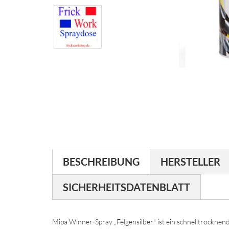
BESCHREIBUNG
HERSTELLER
SICHERHEITSDATENBLATT
Mipa Winner-Spray „Felgensilber“ ist ein schnelltrocknen