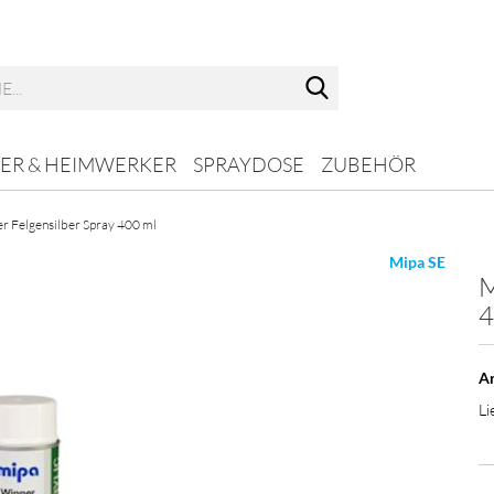
Suche...
ER & HEIMWERKER
SPRAYDOSE
ZUBEHÖR
r Felgensilber Spray 400 ml
Mipa SE
M
4
Ar
Li