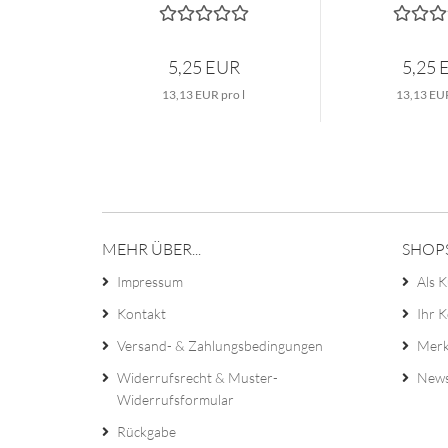
5,25 EUR
5,25 
13,13 EUR pro l
13,13 EUR
MEHR ÜBER...
SHOP
Impressum
Als K
Kontakt
Ihr 
Versand- & Zahlungsbedingungen
Merk
Widerrufsrecht & Muster-
News
Widerrufsformular
Rückgabe