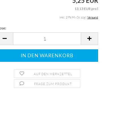
5,25 EUR
13,13 EUR pro l
inkl. 19% MwSt. zzgl.
Versand
ose:
ose
AUF DEN MERKZETTEL
FRAGE ZUM PRODUKT