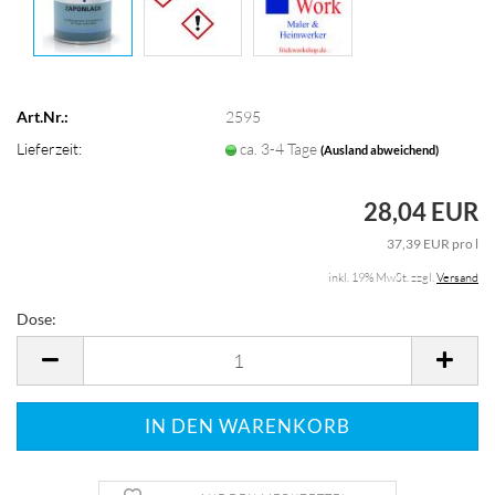
Art.Nr.:
2595
Lieferzeit:
ca. 3-4 Tage
(Ausland abweichend)
28,04 EUR
37,39 EUR pro l
inkl. 19% MwSt. zzgl.
Versand
Dose:
Dose