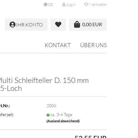
DE
Login
Merkzettel
0,00 EUR
IHR KONTO
KONTAKT
ÜBER UNS
ulti Schleifteller D. 150 mm
5-Loch
t.Nr.:
2006
eferzeit:
ca. 3-4 Tage
(Ausland abweichend)