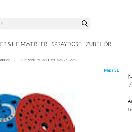
Suche...
ER & HEIMWERKER
SPRAYDOSE
ZUBEHÖR
»
eifblock
Multi Schleifteller D. 150 mm 75-Loch
Mipa SE
M
7
Ar
Li