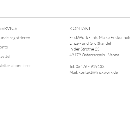
SERVICE
KONTAKT
FrickWork - Inh. Maike Frickenhe
unde registrieren
Einzel- und Großhandel
Konto
In der Strothe 25
49179 Ostercappeln - Venne
zettel
letter abonnieren
Tel: 05476 - 919133
Mail: kontakt@frickwork.de