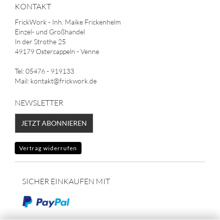
KONTAKT
FrickWork - Inh. Maike Frickenhelm
Einzel- und Großhandel
In der Strothe 25
49179 Ostercappeln - Venne
Tel: 05476 - 919133
Mail: kontakt@frickwork.de
NEWSLETTER
JETZT ABONNIEREN
Vertrag widerrufen
SICHER EINKAUFEN MIT