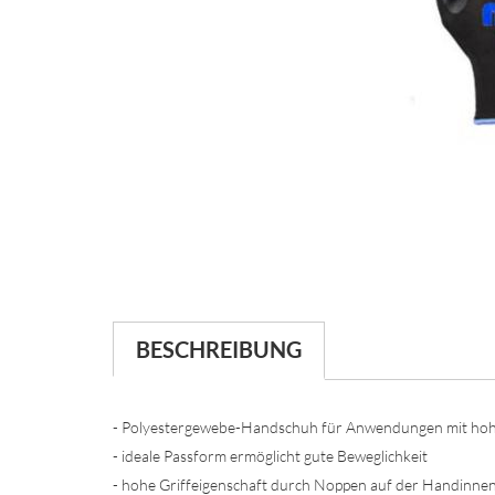
BESCHREIBUNG
- Polyestergewebe-Handschuh für Anwendungen mit hoh
- ideale Passform ermöglicht gute Beweglichkeit
- hohe Griffeigenschaft durch Noppen auf der Handinnen