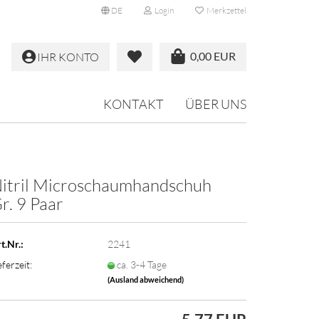
DE
Login
Merkzettel
0,00 EUR
IHR KONTO
KONTAKT
ÜBER UNS
itril Microschaumhandschuh
r. 9 Paar
t.Nr.:
2241
eferzeit:
ca. 3-4 Tage
(Ausland abweichend)