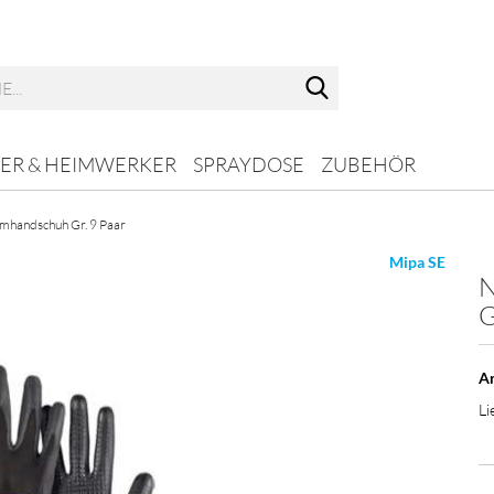
Suche...
ER & HEIMWERKER
SPRAYDOSE
ZUBEHÖR
umhandschuh Gr. 9 Paar
Mipa SE
N
G
Ar
Li