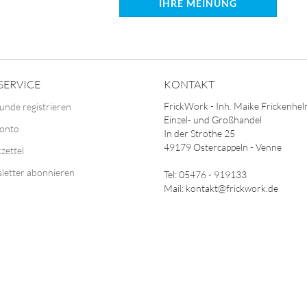
IHRE MEINUNG
SERVICE
KONTAKT
FrickWork - Inh. Maike Frickenhe
unde registrieren
Einzel- und Großhandel
Konto
In der Strothe 25
49179 Ostercappeln - Venne
zettel
letter abonnieren
Tel: 05476 - 919133
Mail: kontakt@frickwork.de