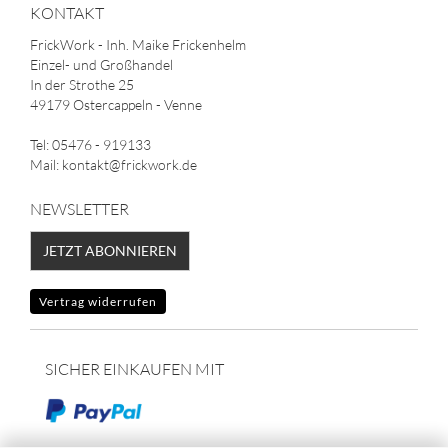
KONTAKT
FrickWork - Inh. Maike Frickenhelm
Einzel- und Großhandel
In der Strothe 25
49179 Ostercappeln - Venne
Tel: 05476 - 919133
Mail: kontakt@frickwork.de
NEWSLETTER
JETZT ABONNIEREN
Vertrag widerrufen
SICHER EINKAUFEN MIT