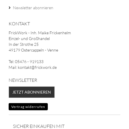
Newsletter abonnieren
KONTAKT
FrickWork - Inh. Maike Frickenhelm
Einzel- und Großhandel
In der Strothe 25
49179 Ostercappeln - Venne
Tel: 05476 - 919133
Mail: kontakt@frickwork.de
NEWSLETTER
JETZT ABONNIEREN
Vertrag widerrufen
SICHER EINKAUFEN MIT