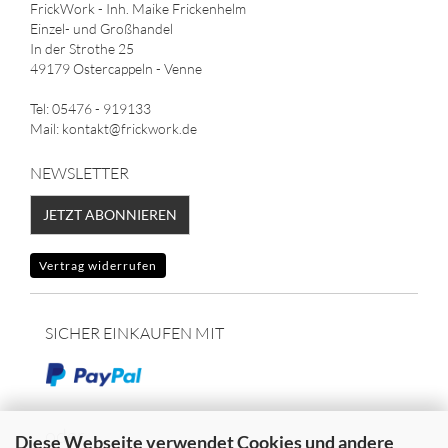
FrickWork - Inh. Maike Frickenhelm
Einzel- und Großhandel
In der Strothe 25
49179 Ostercappeln - Venne
Tel: 05476 - 919133
Mail: kontakt@frickwork.de
NEWSLETTER
JETZT ABONNIEREN
Vertrag widerrufen
SICHER EINKAUFEN MIT
oder
Diese Webseite verwendet Cookies und andere