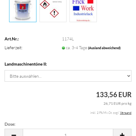
Art.Nr.:
1174L
Lieferzeit:
ca. 3-4 Tage
(Ausland abweichend)
Landmaschinentöne II:
133,56 EUR
26,71 EUR pro kg
inkl. 19% MwSt. zzgl.
Versand
Dose:
Dose