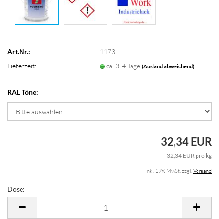
Art.Nr.:
1173
Lieferzeit:
ca. 3-4 Tage
(Ausland abweichend)
RAL Töne:
32,34 EUR
32,34 EUR pro kg
inkl. 19% MwSt. zzgl.
Versand
Dose:
Dose