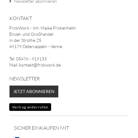
Newsletter abonnieren
KONTAKT
FrickWork - Inh. Maike Frickenhelm
Einzel- und Großhandel
In der Strothe 25
49179 Ostercappeln - Venne
Tel: 05476 - 919133
Mail: kontakt@frickwork.de
NEWSLETTER
JETZT ABONNIEREN
Vertrag widerrufen
SICHER EINKAUFEN MIT