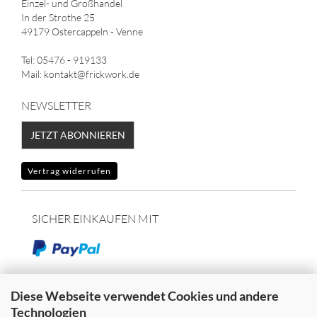
Einzel- und Großhandel
In der Strothe 25
49179 Ostercappeln - Venne
Tel: 05476 - 919133
Mail: kontakt@frickwork.de
NEWSLETTER
JETZT ABONNIEREN
Vertrag widerrufen
SICHER EINKAUFEN MIT
oder
Diese Webseite verwendet Cookies und andere
Technologien