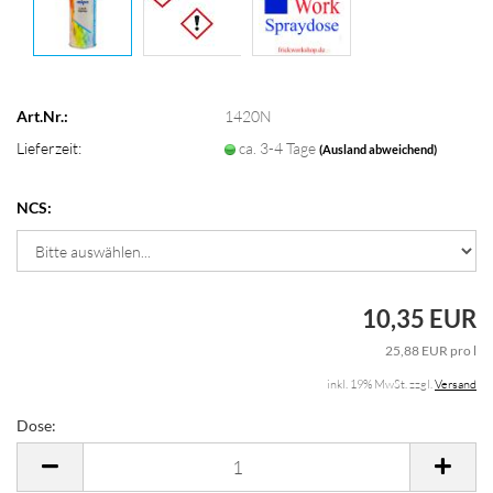
Art.Nr.:
1420N
Lieferzeit:
ca. 3-4 Tage
(Ausland abweichend)
NCS:
10,35 EUR
25,88 EUR pro l
inkl. 19% MwSt. zzgl.
Versand
Dose:
Dose